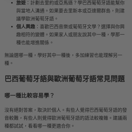
旅遊
：計劃去里約或亞馬遜？學巴西葡萄牙語能幫你
與當地人溝通。如果要去里斯本或亞速爾群島，則建
議學歐洲葡萄牙語。
個人興趣
：喜歡巴西音樂或葡萄牙文學？選擇與你興
趣相符的變體。如果家人或朋友說其中一種，學那一
種也能增進關係。
無論選哪一種，學好其中一種後，多加練習也能理解另一
種。
巴西葡萄牙語與歐洲葡萄牙語常見問題
哪一種比較容易學？
沒有絕對答案，取決於個人。有些人覺得巴西葡萄牙語的發
音較難，有些人則覺得歐洲葡萄牙語的語法較複雜。建議兩
種都試試，看看哪一種更適合你。