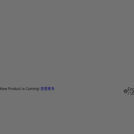
X1 對 WT2 Edge
全新 T1
運送政策
關於我們
離線
X1 Meeting
2026 NEW
WT2 Edge 對比 M3
退貨政策
我們的技術
資源
W4 與 W4 Pro
保固政策
Timekettle AI 實驗室
熱
商業洽詢
Timekettle 應用程式
您需要知道的一切
商業試用
產品手冊
關於 X1
零售店
多人
關於 W4 Pro
電話通話
New Product is Coming!
查看更多
Eng
/ 
關於 W4
關於全新 T1
離線
關於 M3