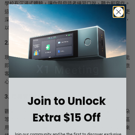
學校有沉浸式體驗，讓你與母語者練習口說、聽力和寫作。
這些課程通常還包含文化活動，如烹飪課或音樂課，讓你更
深入了解語言。建議選擇有來自不同葡語地區老師的學校，
以接觸各種口音和風格。
2. 使用翻譯工具
現代科技如
翻譯耳機
，可以幫助你學習和溝通。這些裝置能
即時翻譯語音，讓你更容易理解母語者或練習對話。對於旅
客或初學者來說，這特別有幫助，能在正式沉浸前建立信
心。
Join to Unlock
3. 用真實素材練習
觀看巴西肥皂劇、葡萄牙新聞，或聽巴西森巴、葡萄牙法朵
Extra $15 Off
等音樂。這些資源能讓你接觸到真實語言，包括俚語和地區
用語。也可以用有葡萄牙語播客或影片的應用程式和網站來
Join our community and be the first to discover exclusive