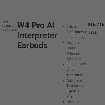
W4 Pro AI
FOR
正
$15,715
GLOBAL
Efficient
BUSINESS
常
TWD
Simultaneous
Interpreter
Interpreting
價
Earbuds
Onsite &
格
Online
Meeting
Assistant
Phone Call &
Video
Translation
Audio and
Text Saved,
Export AI
Memo
Open-Ear,