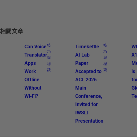
相關文章
技
技
Can Voice
Timekettle
Wh
巧
巧
Translator
AI Lab
X
與
與
Apps
Paper
Me
秘
秘
訣
訣
Work
Accepted to
is 
Offline
ACL 2026
fo
Without
Main
Gl
Wi-Fi?
Conference,
T
Invited for
IWSLT
Presentation