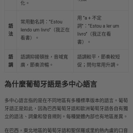
化。
用 "a + 不定
常用動名詞："Estou
語
詞"："Estou a ler um
lendo um livro"（我正在
法
livro"（我正在看
看書）。
書）。
語
語調抑揚頓挫，音域寬
語調較平，節奏較短
調
廣，節奏流暢。
促；問句常用升調。
為什麼葡萄牙語是多中心語言
多中心語言指的是在不同地區有多種標準版本的語言。葡萄
牙語正是如此，因為巴西葡萄牙語和歐洲葡萄牙語各自有獨
立的語法、詞彙和發音規則。每種變體內部也有地區差異。
在巴西，東北地區的葡萄牙語和聖保羅或里約熱內盧的口音