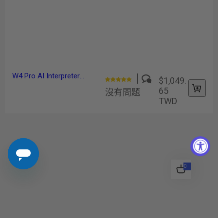
W4 Pro AI Interpreter
$1,049.
正
Earbuds Protective Case
65
沒有問題
常
TWD
價
格
0
0
專
案