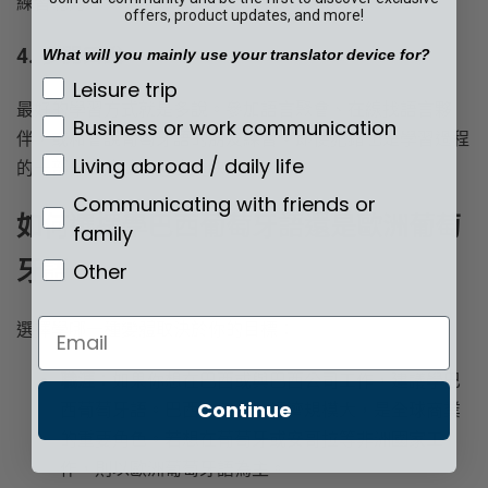
練習聽力。
offers, product updates, and more!
4. 多開口說
What will you mainly use your translator device for?
What will you mainly use your translator de
Leisure trip
最好的學習方式就是多說。參加語言聚會、在線找語言夥
Business or work communication
伴，或和會說葡萄牙語的朋友練習。即使犯錯也是學習過程
Living abroad / daily life
的一部分，能讓你進步更快。
Communicating with friends or
如何選擇學巴西葡萄牙語還是歐洲葡萄
family
牙語
Other
Email
選擇學哪一種變體取決於你的目標：
職涯
：如果你想在巴西或與巴西公司工作，建議學巴
Continue
西葡萄牙語。巴西人口多、經濟規模大，是全球商業
的重要角色。若想在葡萄牙或安哥拉等非洲國家工
作，則以歐洲葡萄牙語為主。