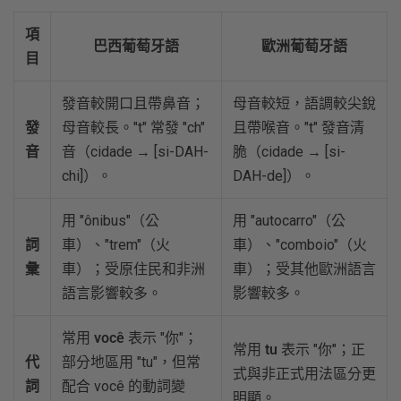
項
巴西葡萄牙語
歐洲葡萄牙語
目
發音較開口且帶鼻音；
母音較短，語調較尖銳
發
母音較長。"t" 常發 "ch"
且帶喉音。"t" 發音清
音
音（cidade → [si-DAH-
脆（cidade → [si-
chi]）。
DAH-de]）。
用 "ônibus"（公
用 "autocarro"（公
詞
車）、"trem"（火
車）、"comboio"（火
彙
車）；受原住民和非洲
車）；受其他歐洲語言
語言影響較多。
影響較多。
常用
você
表示 "你"；
常用
tu
表示 "你"；正
代
部分地區用 "tu"，但常
式與非正式用法區分更
詞
配合 você 的動詞變
明顯。