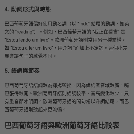
4. 動詞形式與時態
巴西葡萄牙語偏好使用動名詞（以 "-ndo" 結尾的動詞，如英
文的 "reading"）。例如，巴西葡萄牙語的 "我正在看書" 是
"Estou lendo um livro"。歐洲葡萄牙語則常用另一種結構，
如 "Estou a ler um livro"，用介詞 "a" 加上不定詞。這個小差
異會讓句子的感覺不同。
5. 語調與節奏
巴西葡萄牙語語調較為抑揚頓挫，因為說話者音域較廣，嘴
巴張得較開。歐洲葡萄牙語則語調較平，音高變化較少，只
有重音節才明顯。歐洲葡萄牙語的問句常以升調結尾，而巴
西葡萄牙語則聽起來更流暢。
巴西葡萄牙語與歐洲葡萄牙語比較表