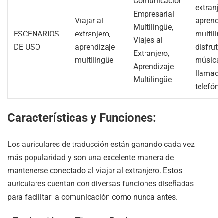
Comunicación
extranj
Empresarial
Viajar al
aprend
Multilingüe,
ESCENARIOS
extranjero,
multil
Viajes al
DE USO
aprendizaje
disfrut
Extranjero,
multilingüe
músic
Aprendizaje
llama
Multilingüe
telefó
Características y Funciones:
Los auriculares de traducción están ganando cada vez
más popularidad y son una excelente manera de
mantenerse conectado al viajar al extranjero. Estos
auriculares cuentan con diversas funciones diseñadas
para facilitar la comunicación como nunca antes.