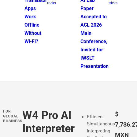
Translator
AI Lab
tricks
tricks
Apps
Paper
Work
Accepted to
Offline
ACL 2026
Without
Main
Wi-Fi?
Conference,
Invited for
IWSLT
Presentation
W4 Pro AI
FOR
P
$
GLOBAL
Efficient
BUSINESS
r
7,736.2
Simultaneous
Interpreter
Interpreting
e
MXN