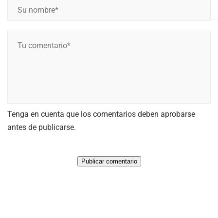
S
u
n
T
o
u
m
c
b
o
r
m
e
e
*
Tenga en cuenta que los comentarios deben aprobarse
n
*
antes de publicarse.
t
a
r
i
o
*
*