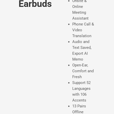
Earbuds
Onsite &
c
Online
Meeting
i
Assistant
o
Phone Call &
Video
h
Translation
a
Audio and
Text Saved,
b
Export AI
i
Memo
Open-Ear,
t
Comfort and
u
Fresh
Support 52
a
Languages
l
with 106
Accents
13 Pairs
Offline