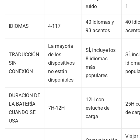
ruido
1
40 idiomas y
40 idi
IDIOMAS
4-117
93 acentos
acent
La mayoría
SÍ, incluye los
TRADUCCIÓN
de los
SÍ, inc
8 idiomas
SIN
dispositivos
idiom
más
CONEXIÓN
no están
popula
populares
disponibles
DURACIÓN DE
12H con
LA BATERÍA
25H c
7H-12H
estuche de
CUANDO SE
de car
carga
USA
Viajar 