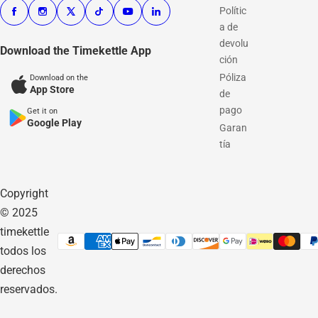
Polític
a de
devolu
Download the Timekettle App
ción
Póliza
Download on the
App Store
de
pago
Get it on
Google Play
Garan
tía
Copyright
© 2025
timekettle
todos los
derechos
reservados.