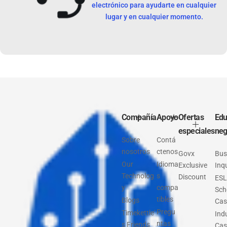
electrónico para ayudarte en cualquier
lugar y en cualquier momento.
Compañía
Apoyo
Ofertas
Edu
especiales
neg
Sobre
Contá
nosotros
ctenos
Govx
Bus
Our
Idioma
Exclusive
Inq
Technolog
s
Discount
ESL
y
compa
Sch
tibles
Blogs
Cas
Pregu
Timekettle'
Ind
ntas
s Friends
Cas