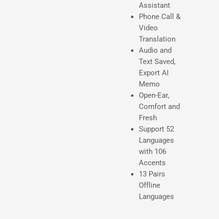
Assistant
o
Phone Call &
Video
h
Translation
a
Audio and
Text Saved,
b
Export AI
i
Memo
Open-Ear,
t
Comfort and
u
Fresh
Support 52
a
Languages
l
with 106
Accents
13 Pairs
Offline
Languages