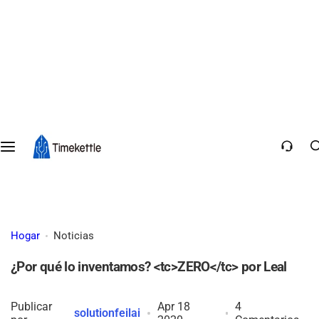
Hogar
Noticias
¿Por qué lo inventamos? <tc>ZERO</tc> por Leal
Publicar
Apr 18
4
solutionfeilai