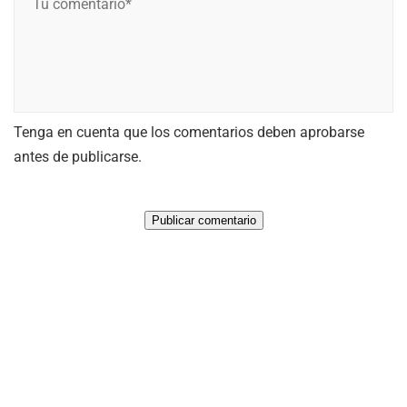
o
u
m
c
b
o
r
m
e
e
*
Tenga en cuenta que los comentarios deben aprobarse
n
*
antes de publicarse.
t
a
r
i
o
*
*