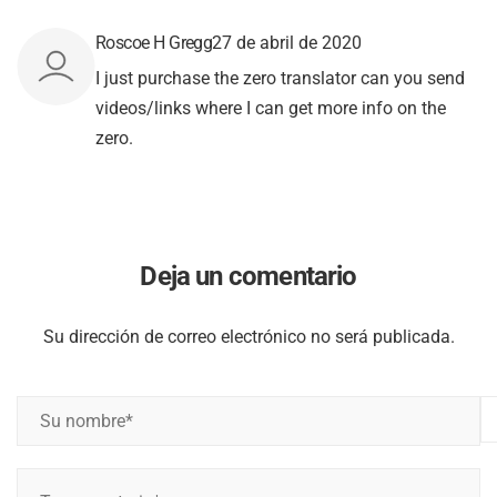
Roscoe H Gregg
27 de abril de 2020
I just purchase the zero translator can you send
videos/links where I can get more info on the
zero.
Deja un comentario
Su dirección de correo electrónico no será publicada.
S
u
n
T