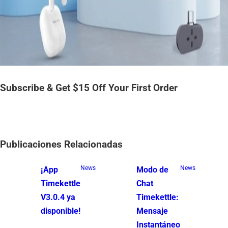
Subscribe & Get $15 Off Your First Order
Publicaciones Relacionadas
News
News
¡App
Modo de
Timekettle
Chat
V3.0.4 ya
Timekettle:
disponible!
Mensaje
Instantáneo