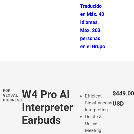
Traducido
en Máx. 40
Idiomas,
Máx. 200
personas
en el Grupo
W4 Pro AI
FOR
P
$449.00
GLOBAL
Efficient
BUSINESS
r
USD
Simultaneous
Interpreter
Interpreting
e
Earbuds
Onsite &
c
Online
Meeting
i