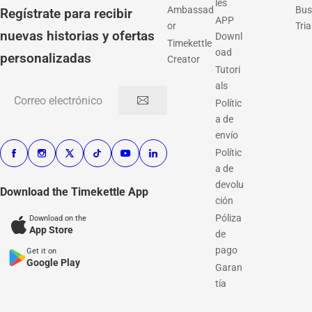
les
Ambassad
Bus
Regístrate para recibir
APP
or
Tria
nuevas historias y ofertas
Downl
Timekettle
oad
personalizadas
Creator
Tutori
als
Correo electrónico
Polític
a de
envío
Polític
a de
devolu
Download the Timekettle App
ción
Póliza
Download on the
App Store
de
pago
Get it on
Google Play
Garan
tía