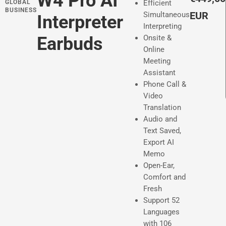
W4 Pro AI
GLOBAL
Efficient
BUSINESS
r
EUR
Simultaneous
Interpreter
Interpreting
e
Earbuds
Onsite &
c
Online
Meeting
i
Assistant
o
Phone Call &
Video
h
Translation
a
Audio and
Text Saved,
b
Export AI
i
Memo
Open-Ear,
t
Comfort and
u
Fresh
Support 52
a
Languages
l
with 106