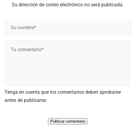
Su dirección de correo electrónico no será publicada.
S
u
n
T
o
u
m
c
b
o
r
m
e
e
*
Tenga en cuenta que los comentarios deben aprobarse
n
*
antes de publicarse.
t
a
r
i
o