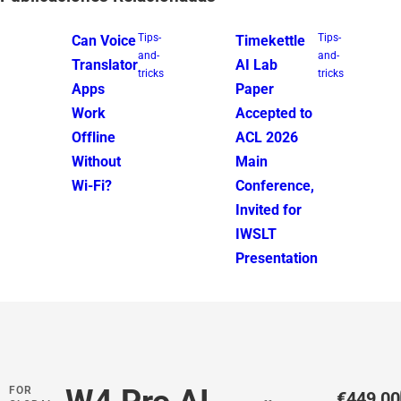
Tips-
Tips-
Can Voice
Timekettle
and-
and-
Translator
AI Lab
tricks
tricks
Apps
Paper
Work
Accepted to
Offline
ACL 2026
Without
Main
Wi-Fi?
Conference,
Invited for
IWSLT
Presentation
FOR
P
€449,00