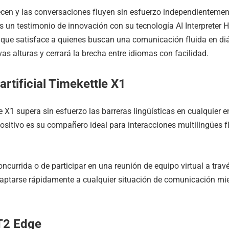
en y las conversaciones fluyen sin esfuerzo independientemente
es un testimonio de innovación con su tecnología AI Interprete
lo que satisface a quienes buscan una comunicación fluida en 
s alturas y cerrará la brecha entre idiomas con facilidad.
artificial Timekettle X1
ttle X1 supera sin esfuerzo las barreras lingüísticas en cualqui
spositivo es su compañero ideal para interacciones multilingües
currida o de participar en una reunión de equipo virtual a travé
ptarse rápidamente a cualquier situación de comunicación mien
WT2 Edge