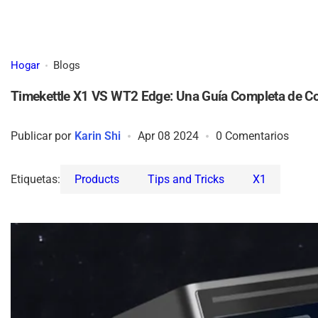
Hogar
Blogs
Timekettle X1 VS WT2 Edge: Una Guía Completa de C
Publicar por
Karin Shi
Apr 08 2024
0 Comentarios
Etiquetas:
Products
Tips and Tricks
X1