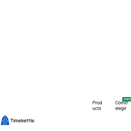
POPU
Prod
Cómo
ucts
elegir