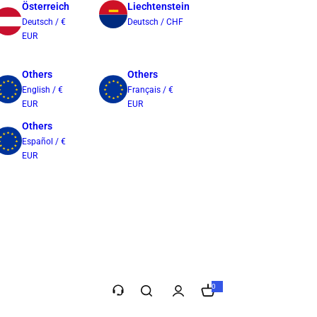
Österreich
Liechtenstein
Deutsch / €
Deutsch / CHF
EUR
Others
Others
English / €
Français / €
EUR
EUR
Others
Español / €
EUR
Taiwan
繁體中文 / $
TWD
0
0
e
l
e