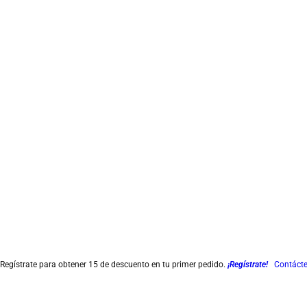
S
a
l
t
a
r
a
l
c
o
n
t
e
n
Regístrate para obtener 15 de descuento en tu primer pedido.
¡Regístrate!
Contáct
i
d
o