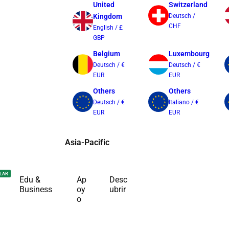
United
Switzerland
Kingdom
Deutsch /
CHF
English / £
GBP
Belgium
Luxembourg
Deutsch / €
Deutsch / €
EUR
EUR
Others
Others
Deutsch / €
Italiano / €
EUR
EUR
Asia-Pacific
Australia
Japan
LAR
Edu &
Ap
Desc
English / $
日本語 / ¥ JPY
Business
oy
ubrir
AUD
o
Other Regions