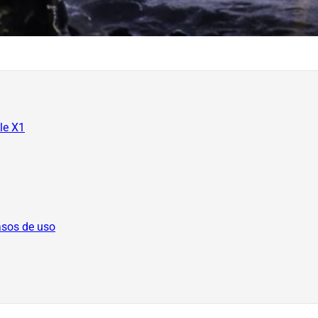
tle X1
asos de uso