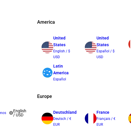
America
United
United
States
States
English / $
Español / $
USD
USD
Latin
America
Español
Europe
English
Deutschland
France
enos
/ USD
Deutsch / €
Français / €
EUR
EUR