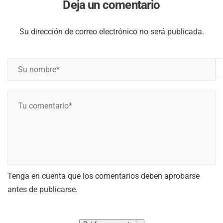
Deja un comentario
Su dirección de correo electrónico no será publicada.
S
u
n
T
o
u
m
c
b
o
r
m
e
e
*
Tenga en cuenta que los comentarios deben aprobarse
n
*
antes de publicarse.
t
a
r